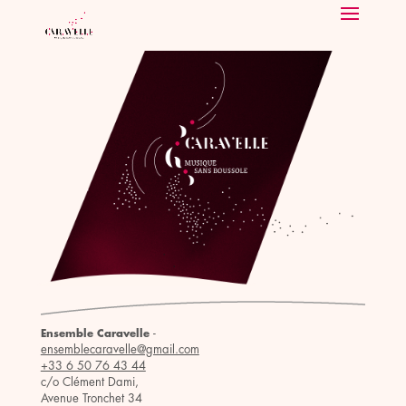
-
Ensemble Caravelle
ensemblecaravelle@gmail.com
+33 6 50 76 43 44
c/o Clément Dami,
Avenue Tronchet 34