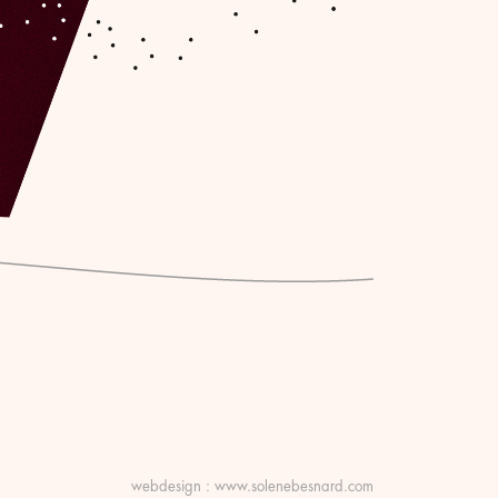
webdesign :
www.solenebesnard.com