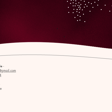
-
le
@gmail.com
4
4
se