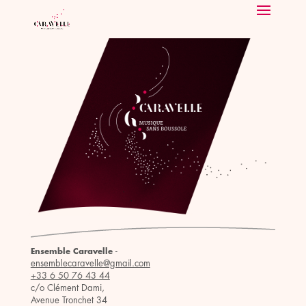
-
Ensemble Caravelle
ensemblecaravelle@gmail.com
+33 6 50 76 43 44
c/o Clément Dami,
Avenue Tronchet 34