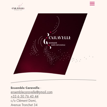
-
Ensemble Caravelle
ensemblecaravelle@gmail.com
+33 6 50 76 43 44
c/o Clément Dami,
Avenue Tronchet 34