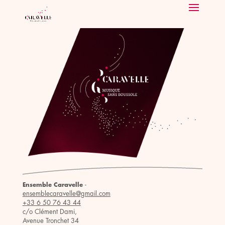
-
Ensemble Caravelle
ensemblecaravelle@gmail.com
+33 6 50 76 43 44
c/o Clément Dami,
Avenue Tronchet 34