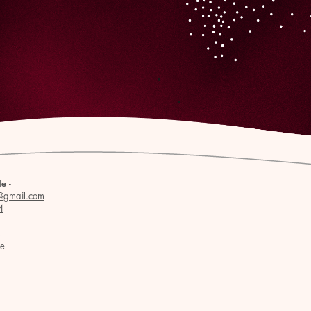
-
le
@gmail.com
4
4
se