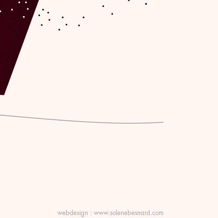
webdesign :
www.solenebesnard.com