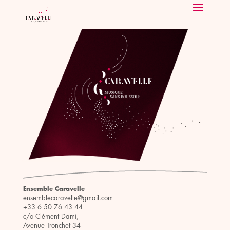
-
Ensemble Caravelle
ensemblecaravelle@gmail.com
+33 6 50 76 43 44
c/o Clément Dami,
Avenue Tronchet 34