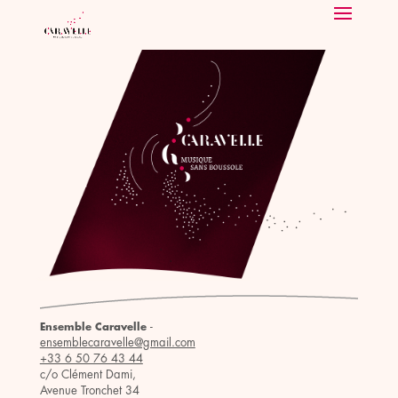
-
Ensemble Caravelle
ensemblecaravelle@gmail.com
+33 6 50 76 43 44
c/o Clément Dami,
Avenue Tronchet 34