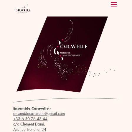
-
Ensemble Caravelle
ensemblecaravelle@gmail.com
+33 6 50 76 43 44
c/o Clément Dami,
Avenue Tronchet 34