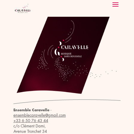
-
Ensemble Caravelle
ensemblecaravelle@gmail.com
+33 6 50 76 43 44
c/o Clément Dami,
Avenue Tronchet 34