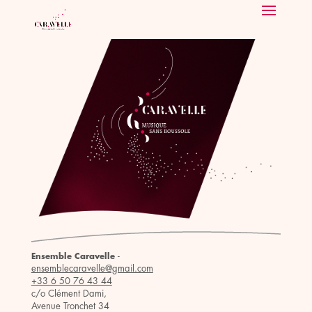
-
Ensemble Caravelle
ensemblecaravelle@gmail.com
+33 6 50 76 43 44
c/o Clément Dami,
Avenue Tronchet 34