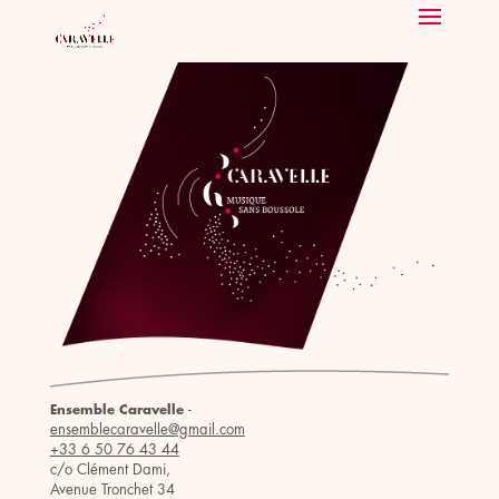
-
Ensemble Caravelle
ensemblecaravelle@gmail.com
+33 6 50 76 43 44
c/o Clément Dami,
Avenue Tronchet 34