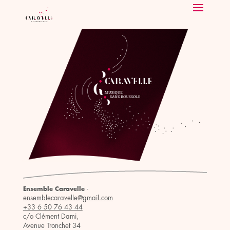
-
Ensemble Caravelle
ensemblecaravelle@gmail.com
+33 6 50 76 43 44
c/o Clément Dami,
Avenue Tronchet 34