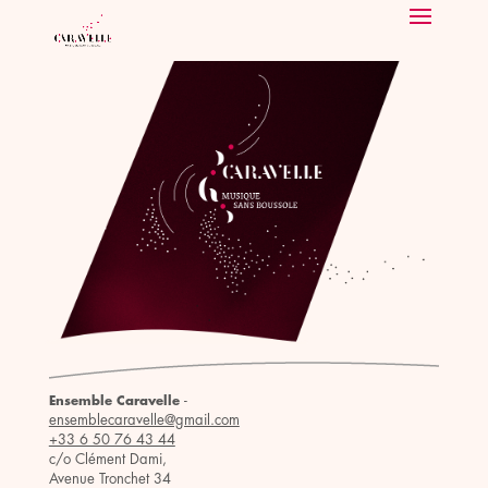
-
Ensemble Caravelle
ensemblecaravelle@gmail.com
+33 6 50 76 43 44
c/o Clément Dami,
Avenue Tronchet 34