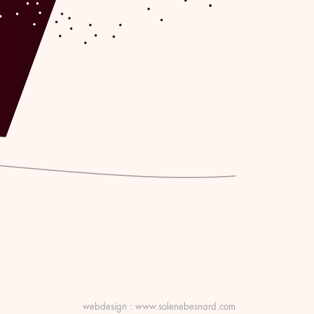
webdesign :
www.solenebesnard.com