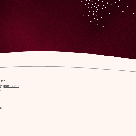
-
le
@gmail.com
4
4
se