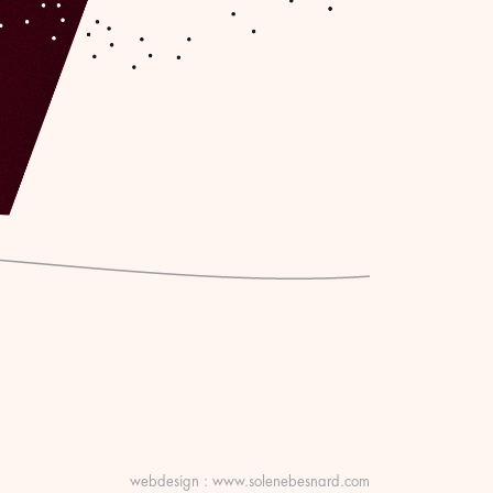
webdesign :
www.solenebesnard.com