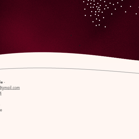
-
le
@gmail.com
4
4
se