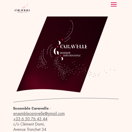
-
Ensemble Caravelle
ensemblecaravelle@gmail.com
+33 6 50 76 43 44
c/o Clément Dami,
Avenue Tronchet 34