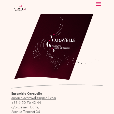
-
Ensemble Caravelle
ensemblecaravelle@gmail.com
+33 6 50 76 43 44
c/o Clément Dami,
Avenue Tronchet 34