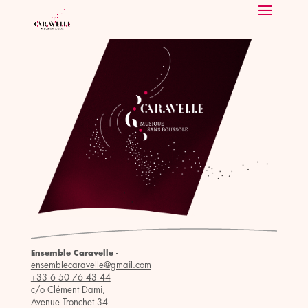
-
Ensemble Caravelle
ensemblecaravelle@gmail.com
+33 6 50 76 43 44
c/o Clément Dami,
Avenue Tronchet 34