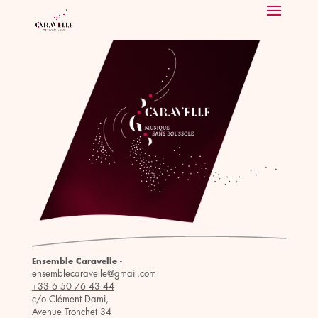
-
Ensemble Caravelle
ensemblecaravelle@gmail.com
+33 6 50 76 43 44
c/o Clément Dami,
Avenue Tronchet 34