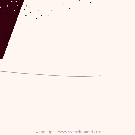
webdesign :
www.solenebesnard.com