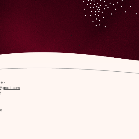
-
le
@gmail.com
4
4
se