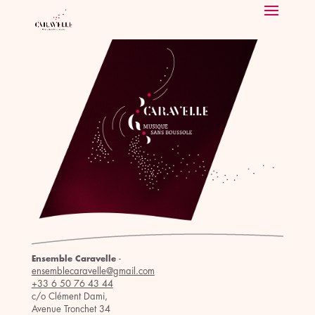
-
Ensemble Caravelle
ensemblecaravelle@gmail.com
+33 6 50 76 43 44
c/o Clément Dami,
Avenue Tronchet 34