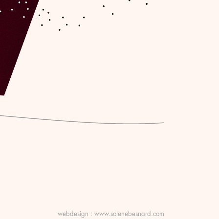
webdesign :
www.solenebesnard.com