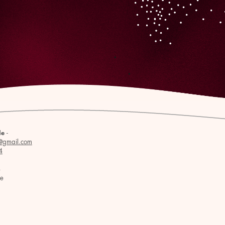
-
le
@gmail.com
4
4
se