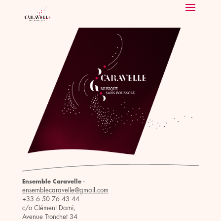
-
Ensemble Caravelle
ensemblecaravelle@gmail.com
+33 6 50 76 43 44
c/o Clément Dami,
Avenue Tronchet 34