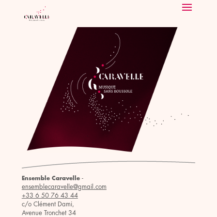
-
Ensemble Caravelle
ensemblecaravelle@gmail.com
+33 6 50 76 43 44
c/o Clément Dami,
Avenue Tronchet 34