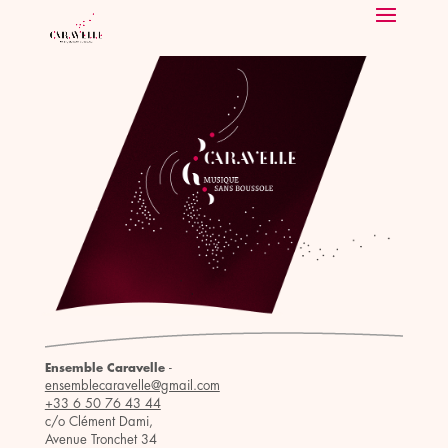
-
Ensemble Caravelle
ensemblecaravelle@gmail.com
+33 6 50 76 43 44
c/o Clément Dami,
Avenue Tronchet 34