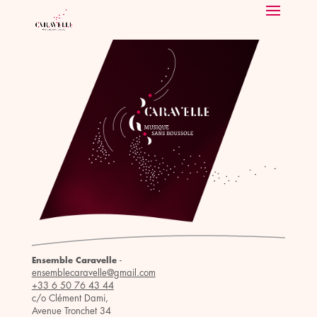
-
Ensemble Caravelle
ensemblecaravelle@gmail.com
+33 6 50 76 43 44
c/o Clément Dami,
Avenue Tronchet 34