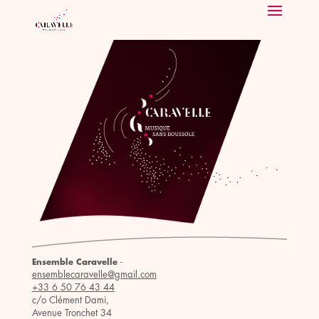
-
Ensemble Caravelle
ensemblecaravelle@gmail.com
+33 6 50 76 43 44
c/o Clément Dami,
Avenue Tronchet 34