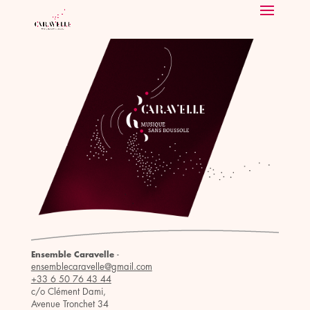
-
Ensemble Caravelle
ensemblecaravelle@gmail.com
+33 6 50 76 43 44
c/o Clément Dami,
Avenue Tronchet 34