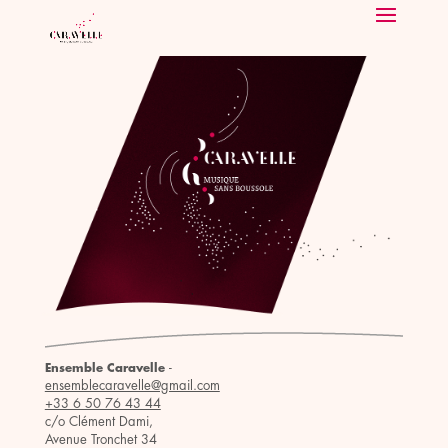
-
Ensemble Caravelle
ensemblecaravelle@gmail.com
+33 6 50 76 43 44
c/o Clément Dami,
Avenue Tronchet 34