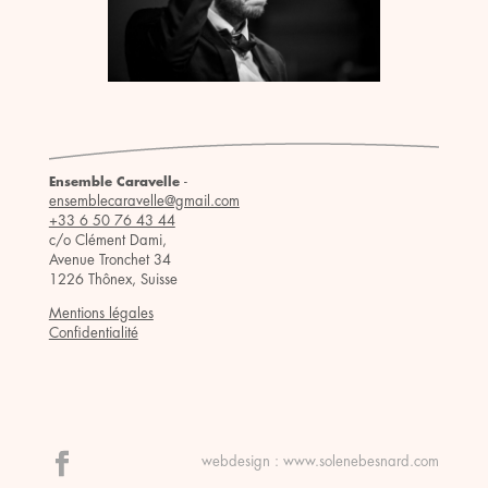
-
Ensemble Caravelle
ensemblecaravelle@gmail.com
+33 6 50 76 43 44
c/o Clément Dami,
Avenue Tronchet 34
1226 Thônex, Suisse
Mentions légales
Confidentialité
webdesign :
www.solenebesnard.com